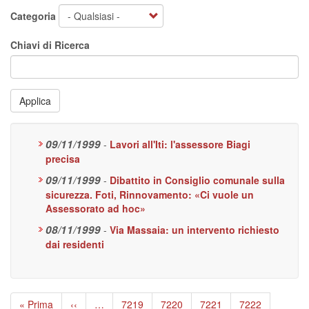
Categoria
Chiavi di Ricerca
Applica
09/11/1999
-
Lavori all'Iti: l'assessore Biagi
precisa
09/11/1999
-
Dibattito in Consiglio comunale sulla
sicurezza. Foti, Rinnovamento: «Ci vuole un
Assessorato ad hoc»
08/11/1999
-
Via Massaia: un intervento richiesto
dai residenti
Paginazione
Prima
« Prima
Pagina
‹‹
…
Page
7219
Page
7220
Page
7221
Page
7222