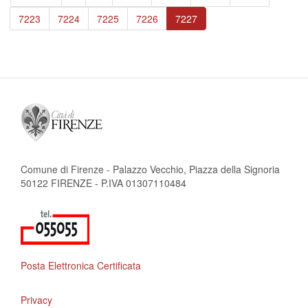
pagina
precedente
Page
7223
Page
7224
Page
7225
Page
7226
Pagina
7227
attuale
Comune di Firenze - Palazzo Vecchio, Piazza della Signoria
50122 FIRENZE - P.IVA 01307110484
Posta Elettronica Certificata
Privacy